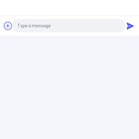
de bas points de réglage élevés
indicateur de pression numérique
Lutte anti-incendie inclinée micro de manomètre de
tube d'huile rouge machinant 196mm*84mm
Photo
Indicateur de pression d'acier inoxydable
Video Call
Bas commutateur 10 psig 15A SPDT 60Hz 15A de
Audio Call
différence de pression de Dwyer
Transmetteur de pression de précision
Transmetteur de pression en aluminium 3051,
protocole FF, jusqu'à 20000 PSIG,
3051CD/3051CA/3051TG