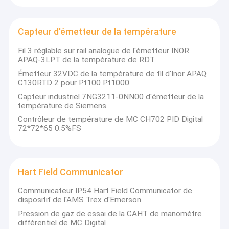
émetteur de niveau liquide, indicateur de pression de
Visite d'usine
diaphragme, indicateur de pression antichoc, indicateur de
pression électrique de contact, indicateur de pression d'acier
Capteur d'émetteur de la température
Contrôle de qualité
inoxydable, indicateur de pression de précision, mesure micro
de capsule de pression, jauge de niveau de boule de flottement,
Fil 3 réglable sur rail analogue de l'émetteur INOR
Contactez-nous
commutateur de boule de flottement, régulateur de niveau
APAQ-3LPT de la température de RDT
liquide, mesure intelligente d'énergie, mesure légère de colonne
Émetteur 32VDC de la température de fil d'Inor APAQ
et d'autres produits. Les produits sont très utilisés dans les
Demandez une citation
C130RTD 2 pour Pt100 Pt1000
machines et les industries civiles telles que des plastiques,
nourriture, impression, industrie chimique, pétrole, traitement
Capteur industriel 7NG3211-0NN00 d'émetteur de la
médical, four, textile léger, imprimant et teignant, climatisation,
température de Siemens
famille et ainsi de suite.
Contrôleur de température de MC CH702 PID Digital
La société adhère à la philosophie d'affaires du « client d'abord,
Mesure de différence de pression
72*72*65 0.5%FS
va de l'avant » et adhère au principe du « client d'abord » pour
fournir à nos clients les services de haute qualité. Accueil !
indicateur de pression numérique
Indicateur de pression d'acier inoxydable
Hart Field Communicator
Transmetteur de pression de précision
Communicateur IP54 Hart Field Communicator de
dispositif de l'AMS Trex d'Emerson
Contrôleur programmable de logique
Pression de gaz de essai de la CAHT de manomètre
différentiel de MC Digital