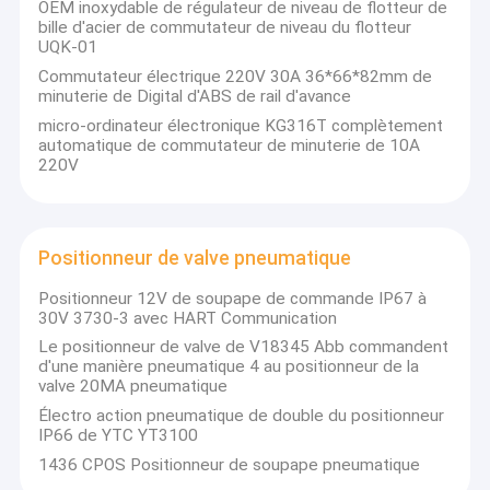
OEM inoxydable de régulateur de niveau de flotteur de
bille d'acier de commutateur de niveau du flotteur
UQK-01
Commutateur électrique 220V 30A 36*66*82mm de
minuterie de Digital d'ABS de rail d'avance
micro-ordinateur électronique KG316T complètement
automatique de commutateur de minuterie de 10A
220V
Positionneur de valve pneumatique
Positionneur 12V de soupape de commande IP67 à
30V 3730-3 avec HART Communication
Le positionneur de valve de V18345 Abb commandent
Maison
d'une manière pneumatique 4 au positionneur de la
valve 20MA pneumatique
L'instrument Cie., Ltd de Mengchuan est situé dans la ville de
Liushi, ville de Yueqing, province de Wenzhou, Zhejiang, entourée
Produits
Électro action pneumatique de double du positionneur
par le beau monde naturel et le patrimoine culturel - montagne
IP66 de YTC YT3100
de Yandang ! C'est principalement en 2000 mesure engagée de
Au sujet de nous
1436 CPOS Positionneur de soupape pneumatique
différence de pression, mesure rouge de différence de pression
d'huile, transmetteur de pression de différence de pression,