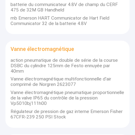
Commutateur de niveau de flotteur
batterie du communicateur 4.8V de champ du CERF
475 de 32M GB Handheld
Positionneur de valve pneumatique
mb Emerson HART Communicator de Hart Field
Communicator 32 de la batterie 4.8V
Capteur d'émetteur de la température
Hart Field Communicator
Vanne électromagnétique
Vanne électromagnétique
action pneumatique de double de série de la course
DSBC du cylindre 125mm de Festo ennuyée par
Soupapes de commande
40mm
Vanne électromagnétique multifonctionnelle d'air
Compteur de débit de grande précision
comprimé de Norgren 2623077
Vanne électromagnétique pneumatique proportionnelle
pompe à eau submersible
de la valve IP65 du contrôle de la pression
Vp5010bj111h00
Tubulure de transmetteur de pression
Régulateur de pression de gaz interne Emerson Fisher
67CFR-239 250 PSI Stock
Mètre de niveau ultrasonique