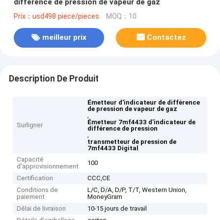
différence de pression de vapeur de gaz
Prix：usd498 piece/pieces
MOQ：10
meilleur prix
Contactez
Description De Produit
Émetteur d'indicateur de différence
de pression de vapeur de gaz
,
Émetteur 7mf4433 d'indicateur de
Surligner
différence de pression
,
transmetteur de pression de
7mf4433 Digital
Capacité
100
d'approvisionnement
Certification
CCC,CE
Conditions de
L/C, D/A, D/P, T/T, Western Union,
paiement
MoneyGram
Délai de livraison
10-15 jours de travail