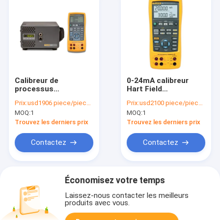
Calibreur de
0-24mA calibreur
processus
Hart Field
multifonctionnel de
Communicator
Prix:
usd1906 piece/pieces
Prix:
usd2100 piece/pieces
haute précision
multifonctionnel de
MOQ:
1
MOQ:
1
intrinsèquement
précision du flet 726
Trouvez les derniers prix
Trouvez les derniers prix
Contactez
Contactez
Économisez votre temps
Laissez-nous contacter les meilleurs
produits avec vous.