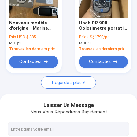
Visite d'usine
Contrôle de qualité
Nouveau modèle
Hach DR 900
d'origine - Marine
Colorimètre portatif
Contactez-nous
Electronics GPSMAP
à plusieurs
Prix:
USD＄385
Prix:
US$1790/pc
Garmin gpsmap 78s.
paramètres
MOQ:
1
MOQ:
1
Modèle alternatif:
Demandez une citation
Garmin gpsmap 79s.
Trouvez les derniers prix
Trouvez les derniers prix
En stock dès
maintenant.
Contactez
Contactez
Mesure de différence de pression
Regardez plus
indicateur de pression numérique
Indicateur de pression d'acier inoxydable
Laisser Un Message
Nous Vous Répondrons Rapidement
Transmetteur de pression de précision
Contrôleur programmable de logique