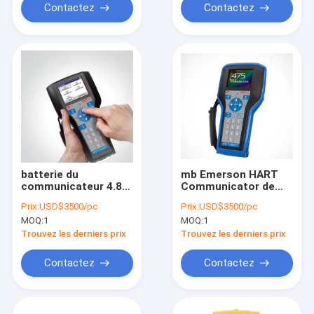
Contactez
Contactez
batterie du
mb Emerson HART
communicateur 4.8V
Communicator de
de champ du CERF
Hart Field
Prix:
USD$3500/pc
Prix:
USD$3500/pc
475 de 32M GB
Communicator 32 de
MOQ:
1
MOQ:
1
Handheld
la batterie 4.8V
Trouvez les derniers prix
Trouvez les derniers prix
Contactez
Contactez