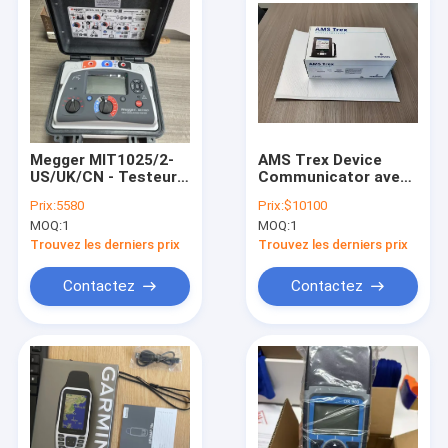
Megger MIT1025/2-
AMS Trex Device
US/UK/CN - Testeur
Communicator avec
de résistance
connectivité
Prix:
5580
Prix:
$10100
d'isolement 10 kV
Bluetooth intégrée
MOQ:
1
MOQ:
1
TREX2 L H P KL W P1
S
Trouvez les derniers prix
Trouvez les derniers prix
Contactez
Contactez
Maison
Produits
Au sujet de nous