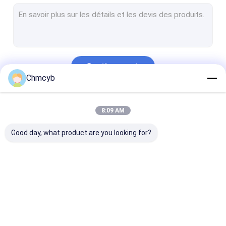
Commutateur de niveau de flotteur
Positionneur de valve pneumatique
Capteur d'émetteur de la température
Continuer
Hart Field Communicator
Chmcyb
Vanne électromagnétique
Nos Catégories
8:09 AM
Soupapes de commande
Good day, what product are you looking for?
Compteur de débit de grande précision
pompe à eau submersible
Tubulure de transmetteur de pression
Mesure de différence
indicateur de
Indicateur de
Mètre de niveau ultrasonique
de pression
pression numérique
pression d'aci
inoxydable