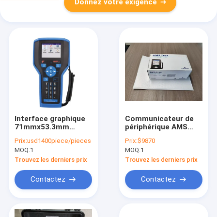
Donnez votre exigence
Interface graphique
Communicateur de
71mmx53.3mm
périphérique AMS
polychrome de 1
Trex
Prix:
usd1400piece/pieces
Prix:
$9870
gigaoctet Hart Field
TREX2LHPKLWS3S
MOQ:
1
MOQ:
1
Communicator 475
Trouvez les derniers prix
Trouvez les derniers prix
Contactez
Contactez