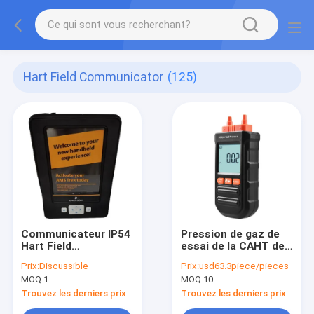
Hart Field Communicator
(125)
Communicateur IP54
Pression de gaz de
Hart Field
essai de la CAHT de
Communicator de
manomètre
Prix:
Discussible
Prix:
usd63.3piece/pieces
dispositif de l'AMS
différentiel de MC
MOQ:
1
MOQ:
10
Trex d'Emerson
Digital
Trouvez les derniers prix
Trouvez les derniers prix