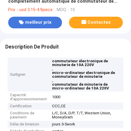
complètement automatique de commutateur de
minuterie de 10A 220V
Prix：usd 3.15-4.9piece
MOQ：10
meilleur prix
Contactez
Description De Produit
commutateur électronique de
minuterie de 10A 220V
,
micro-ordinateur électronique de
Surligner
commutateur de minuterie
,
commutateur de minuterie de
micro-ordinateur de 10A 220V
Capacité
1000
d'approvisionnement
Certification
CCC,CE
Conditions de
L/C, D/A, D/P, T/T, Western Union,
paiement
MoneyGram
Délai de livraison
jours 3-5work