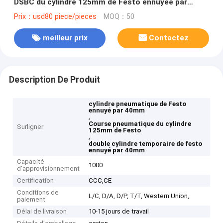
DSBC du cylindre 125mm de Festo ennuyée par
40mm
Prix：usd80 piece/pieces
MOQ：50
meilleur prix
Contactez
Description De Produit
cylindre pneumatique de Festo
ennuyé par 40mm
,
Course pneumatique du cylindre
Surligner
125mm de Festo
,
double cylindre temporaire de festo
ennuyé par 40mm
Capacité
1000
d'approvisionnement
Certification
CCC,CE
Conditions de
L/C, D/A, D/P, T/T, Western Union,
paiement
Délai de livraison
10-15 jours de travail