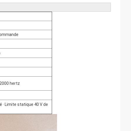
 commande
s
 2000 hertz
é · Limite statique 40 V de