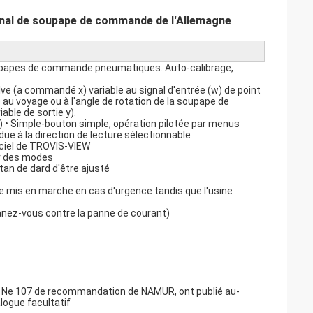
inal de soupape de commande de l'Allemagne
soupapes de commande pneumatiques. Auto-calibrage,
lve (a commandé x) variable au signal d'entrée (w) de point
 au voyage ou à l'angle de rotation de la soupape de
ble de sortie y).
 • Simple-bouton simple, opération pilotée par menus
due à la direction de lecture sélectionnable
giciel de TROVIS-VIEW
ur des modes
tan de dard d'être ajusté
tre mis en marche en cas d'urgence tandis que l'usine
nez-vous contre la panne de courant)
à Ne 107 de recommandation de NAMUR, ont publié au-
logue facultatif