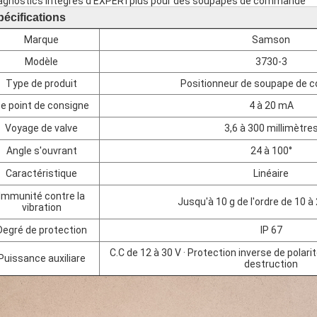
iagnostics intégrés d'EXPERTplus pour des soupapes de commande
pécifications
Marque
Samson
Modèle
3730-3
Type de produit
Positionneur de soupape de
e point de consigne
4 à 20 mA
Voyage de valve
3,6 à 300 millimètre
Angle s'ouvrant
24 à 100°
Caractéristique
Linéaire
Immunité contre la
Jusqu'à 10 g de l'ordre de 10 à
vibration
Degré de protection
IP 67
C.C de 12 à 30 V · Protection inverse de polarit
Puissance auxiliare
destruction