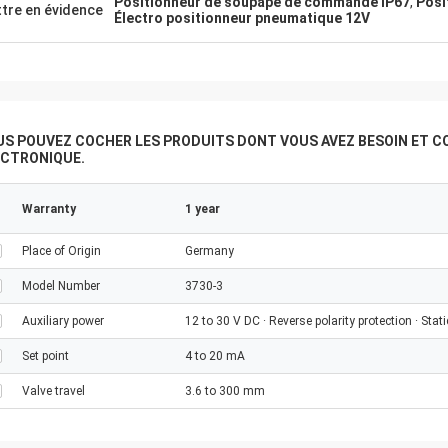
Positionneur de soupape de commande IP67
,
Posi
tre en évidence
Électro positionneur pneumatique 12V
US POUVEZ COCHER LES PRODUITS DONT VOUS AVEZ BESOIN ET C
ECTRONIQUE.
Warranty
1 year
Place of Origin
Germany
Model Number
3730-3
Auxiliary power
12 to 30 V DC · Reverse polarity protection · Stat
Set point
4 to 20 mA
Valve travel
3.6 to 300 mm