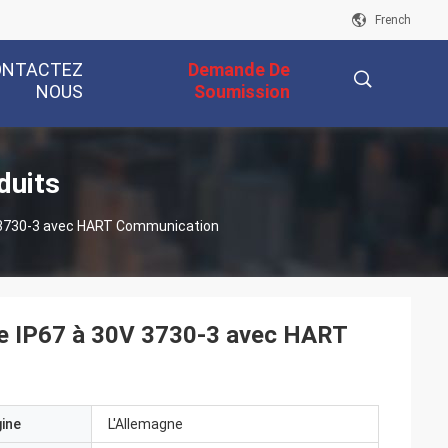
French
ONTACTEZ
Demande De
NOUS
Soumission
描
duits
 3730-3 avec HART Communication
述
e IP67 à 30V 3730-3 avec HART
gine
L'Allemagne