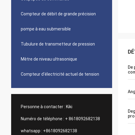
Compteur de débit de grande précision
pompe à eau submersible
Tubulure de transmetteur de pression
DÉ
Mètre de niveau ultrasonique
De 
con
Compteur d'électricité actuel de tension
Ang
Personne à contacter :
Kiki
Deg
pro
Numéro de téléphone :
+ 8618092682138
whatsapp :
+8618092682138