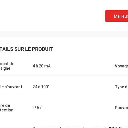
Meilleur
TAILS SUR LE PRODUIT
point de
4 à 20 mA
Voyage
signe
le s'ouvrant
24 à 100°
Type d
ré de
IP 67
Pouvoir
tection