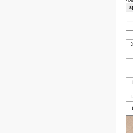
• D
s
D