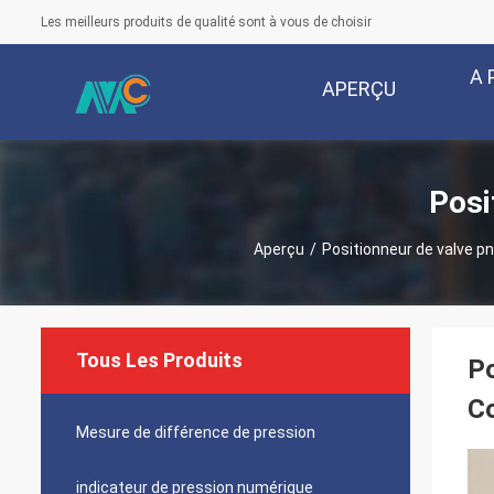
Les meilleurs produits de qualité sont à vous de choisir
A 
APERÇU
Posi
Aperçu
/
Positionneur de valve 
Tous Les Produits
P
C
Mesure de différence de pression
indicateur de pression numérique