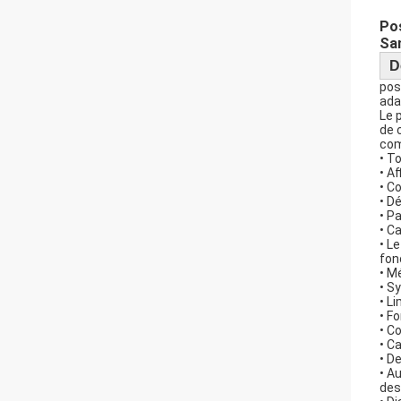
Pos
Sa
D
pos
ada
Le 
de 
com
• T
• A
• C
• D
• P
• C
• L
fon
• M
• S
• L
• F
• C
• C
• D
• A
des