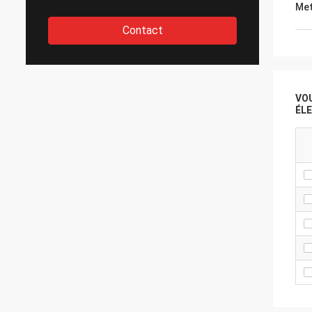
Met
Contact
VO
ÉL