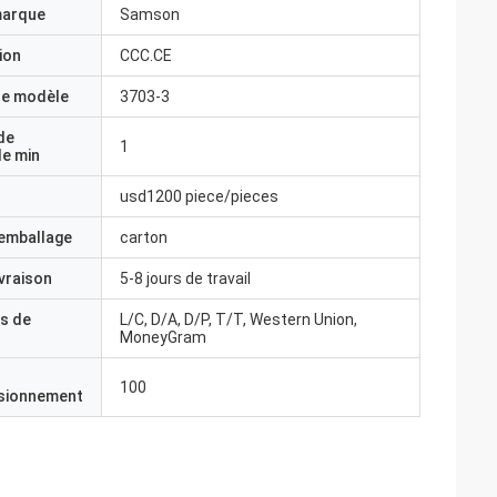
marque
Samson
ion
CCC.CE
e modèle
3703-3
de
1
e min
usd1200 piece/pieces
'emballage
carton
ivraison
5-8 jours de travail
s de
L/C, D/A, D/P, T/T, Western Union,
MoneyGram
100
isionnement