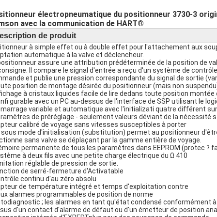
itionneur électropneumatique du positionneur 3730-3 orig
mson avec la communication de HART®
escription de produit
itionneur à simple effet ou à double effet pour l'attachement aux 
ptation automatique à la valve et déclencheur.
positionneur assure une attribution prédéterminée de la position de va
consigne. Il compare le signal d'entrée a reçu d'un système de contrôle
mande et publie une pression correspondante du signal de sortie (varia
oute position de montage désirée du positionneur (mais non suspendu)
ffichage à cristaux liquides facile de lire dedans toute position montée 
onfi gurable avec un PC au-dessus de l'interface de SSP utilisant le lo
émarrage variable et automatique avec l'initializati quatre différent s
aramètres de préréglage - seulement valeurs déviant de la nécessité s
apteur calibré de voyage sans vitesses susceptibles à porter
e sous mode d'initialisation (substitution) permet au positionneur d'ê
ctionne sans valve se déplaçant par la gamme entière de voyage.
émoire permanente de tous les paramètres dans EEPROM (protec ? fa
ystème à deux fils avec une petite charge électrique du Ω 410
imitation réglable de pression de sortie.
onction de serré-fermeture d'Activatable
ontrôle continu d'au zéro absolu
apteur de température intégré et temps d'exploitation contre
eux alarmes programmables de position de norme
utodiagnostic ; les alarmes en tant qu'état condensé conformément 
sus d'un contact d'alarme de défaut ou d'un émetteur de position ana