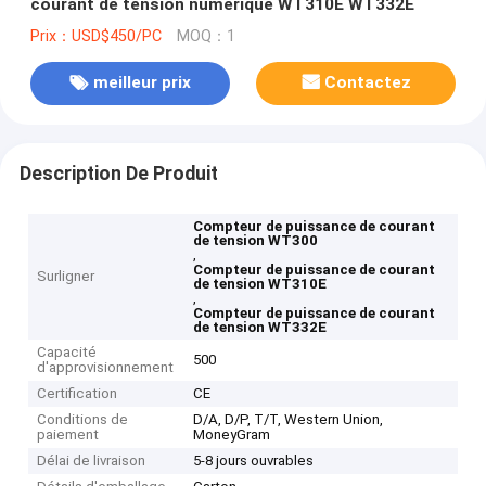
courant de tension numérique WT310E WT332E
Prix：USD$450/PC
MOQ：1
meilleur prix
Contactez
Description De Produit
Compteur de puissance de courant
de tension WT300
,
Compteur de puissance de courant
Surligner
de tension WT310E
,
Compteur de puissance de courant
de tension WT332E
Capacité
500
d'approvisionnement
Certification
CE
Conditions de
D/A, D/P, T/T, Western Union,
paiement
MoneyGram
Délai de livraison
5-8 jours ouvrables