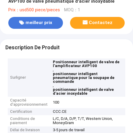
AVP100 de valve pneumatique d'acier inoxydable
Prix：usd500 piece/pieces
MOQ：1
meilleur prix
Contactez
Description De Produit
Positionneur intelligent de valve de
l'amplificateur AVP100
,
positionneur intelligent
Surligner
pneumatique pour la soupape de
commande
,
positionneur intelligent de valve
d'acier inoxydable
Capacité
100
d'approvisionnement
Certification
CCC.CE
Conditions de
L/C, D/A, D/P, T/T, Western Union,
paiement
MoneyGram
Délai de livraison
3-5 jours de travail