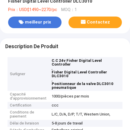
Fisher Digital Level Controller DLC3010
Prix：USD$1490~2270/pc
MOQ：1
meilleur prix
Contactez
Description De Produit
C.C 24v Fisher Digital Level
Controller
,
Fisher Digital Level Controller
Surligner
DLC3010
,
Positionneur de la valve DLC3010
pneumatique
Capacité
1000/pièces par mois
d'approvisionnement
Certification
ccc
Conditions de
L/C, D/A, D/P, T/T, Western Union,
paiement
Délai de livraison
5-8 jours de travail