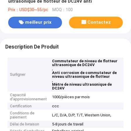
ultrasonique de flotteur de DC24V anti
Prix：USD$30~55/pc
MOQ：100
meilleur prix
Contactez
Description De Produit
Commutateur de niveau de flotteur
ultrasonique de DC24V
,
Anti corrosion de commutateur de
Surligner
niveau ultrasonique de flotteur
,
Mètre de niveau ultrasonique de
DC24V
Capacité
1000/pièces par mois
d'approvisionnement
Certification
ccc
Conditions de
L/C, D/A, D/P, T/T, Western Union,
paiement
Délai de livraison
5-8 jours de travail