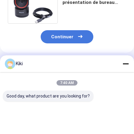
présentation de bureau
d'image du 2D scanner de
code barres la 2D
Continuer
Produits Recommandés
Kiki
7:40 AM
Good day, what product are you looking for?
METTLER TOLEDO
Matériau du boîtier
Le même jour n
Celle de charge de
SUS 304 Drager X-
tout neuf CC-
grande capacité
am5000 Détecteur
51454220-176