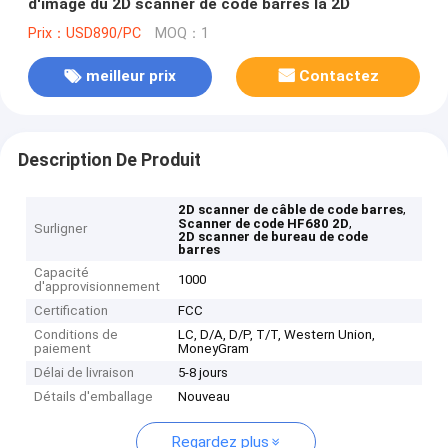
d'image du 2D scanner de code barres la 2D
Prix：USD890/PC
MOQ：1
meilleur prix
Contactez
Description De Produit
,
2D scanner de câble de code barres
,
Scanner de code HF680 2D
Surligner
2D scanner de bureau de code
barres
Capacité
1000
d'approvisionnement
Certification
FCC
Conditions de
LC, D/A, D/P, T/T, Western Union,
paiement
MoneyGram
Délai de livraison
5-8 jours
Détails d'emballage
Nouveau
Regardez plus