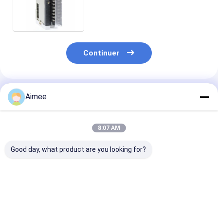
analogique le module CJ1W-
MAD42
Continuer
Produits Recommandés
Aimee
8:07 AM
Good day, what product are you looking for?
Nouvel adaptateur
Tubes détecteurs
Nouveau capte
de test original -
Draeger CH21201
pression
Tektronix 237-BNC-
Phosphine 50/a 10
d'écoulement
TRX RF - Stock
tests par boîte
original allem