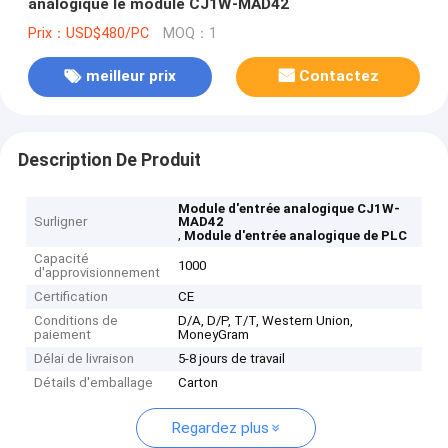
analogique le module CJ1W-MAD42
Prix：USD$480/PC
MOQ：1
meilleur prix
Contactez
Description De Produit
Module d'entrée analogique CJ1W-
Surligner
MAD42
,
Module d'entrée analogique de PLC
Capacité
1000
d'approvisionnement
Certification
CE
Conditions de
D/A, D/P, T/T, Western Union,
paiement
MoneyGram
Délai de livraison
5-8 jours de travail
Détails d'emballage
Carton
Regardez plus