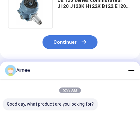
UE 120 séries commutateur
J120 J120K H122K B122 E120
de pression et de la
température
Continuer
Produits Recommandés
Aimee
5:53 AM
Good day, what product are you looking for?
véga VEGAFLEX 81
Le dispositif de
Nouvel adapta
capteur TDR pour la
positionnement de la
de test original