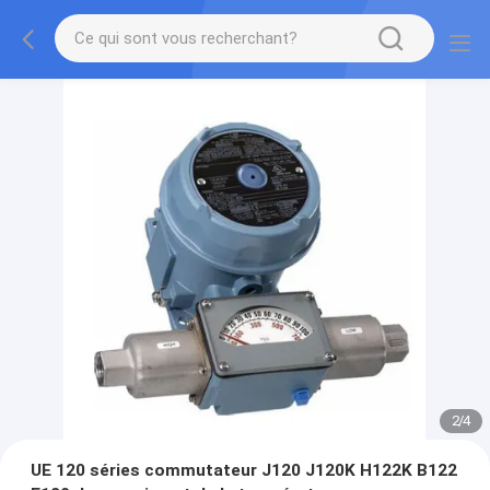
2
/
4
UE 120 séries commutateur J120 J120K H122K B122