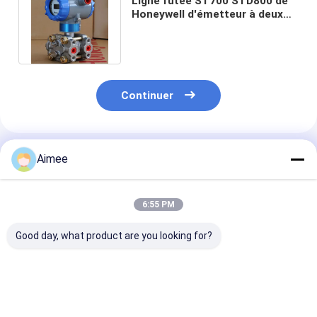
Ligne futée ST700 STD800 de
Honeywell d'émetteur à deux
fils de différence de pression
Continuer
Produits Recommandés
Aimee
6:55 PM
Good day, what product are you looking for?
véga VEGAFLEX 81
Le dispositif de
Nouvel adapta
capteur TDR pour la
positionnement de la
de test original