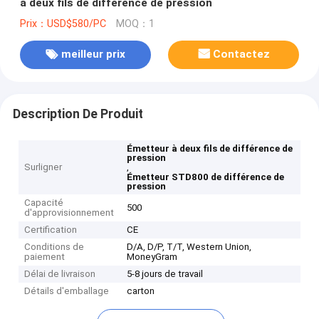
à deux fils de différence de pression
Prix：USD$580/PC
MOQ：1
meilleur prix
Contactez
Description De Produit
Émetteur à deux fils de différence de
pression
Surligner
,
Émetteur STD800 de différence de
pression
Capacité
500
d'approvisionnement
Certification
CE
Conditions de
D/A, D/P, T/T, Western Union,
paiement
MoneyGram
Délai de livraison
5-8 jours de travail
Détails d'emballage
carton