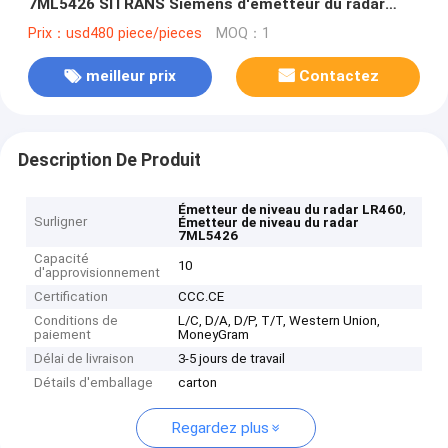
7ML5426 SITRANS Siemens d'émetteur du radar
60HZ
Prix：usd480 piece/pieces
MOQ：1
meilleur prix
Contactez
Description De Produit
,
Émetteur de niveau du radar LR460
Surligner
Émetteur de niveau du radar
7ML5426
Capacité
10
d'approvisionnement
Certification
CCC.CE
Conditions de
L/C, D/A, D/P, T/T, Western Union,
paiement
MoneyGram
Délai de livraison
3-5 jours de travail
Détails d'emballage
carton
Regardez plus