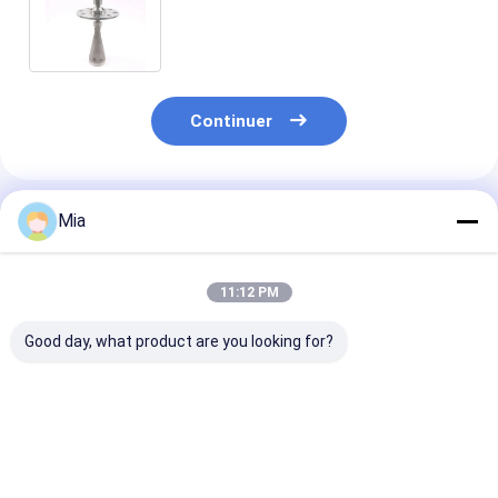
Siemens d'émetteur du radar 60HZ
Continuer
Produits Recommandés
Mia
11:12 PM
Good day, what product are you looking for?
GF 2751 2751-1
Multi gas GasAlert
Anton Paar D
2751-2 2751-3 2751-
MicroClip XL
V4 Densité
4 DryLoc
Détecteur 4 gaz Noir
numérique de 
Électronique de
qualité / Gravi