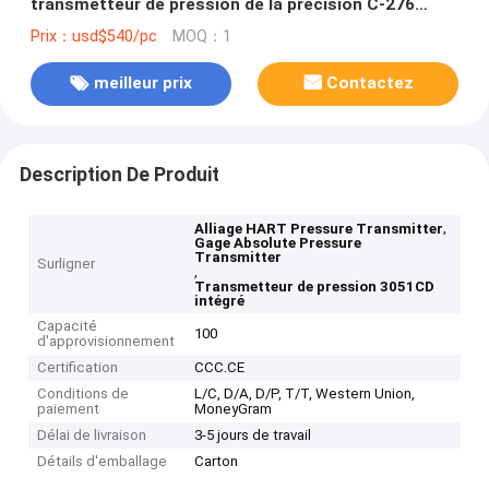
transmetteur de pression de la précision C-276
3051CD
Prix：usd$540/pc
MOQ：1
meilleur prix
Contactez
Description De Produit
,
Alliage HART Pressure Transmitter
Gage Absolute Pressure
Transmitter
Surligner
,
Transmetteur de pression 3051CD
intégré
Capacité
100
d'approvisionnement
Certification
CCC.CE
Conditions de
L/C, D/A, D/P, T/T, Western Union,
paiement
MoneyGram
Délai de livraison
3-5 jours de travail
Détails d'emballage
Carton