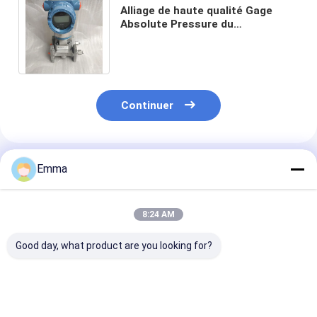
Alliage de haute qualité Gage
Absolute Pressure du
transmetteur de pression de la
précision C-276 3051CD
Continuer
Produits Recommandés
Emma
8:24 AM
Good day, what product are you looking for?
Prix d'usine Testo
Nouveau
SETRA Modèle