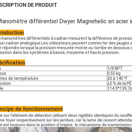
SCRIPTION DE PRODUIT
anomètre différentiel Dwyer Magnehelic en acie
troduction
 manomètres différentiels à cadran mesurent la différence de pressio
 un cadran analogique.Les utilisateurs peuvent connecter des jauges 
r répondre lorsque la pression mesurée monte ou tombe en dessous d'
lisation dans les systèmes à basse, moyenne et haute pression.
écification
n
1/8 NPT
sse
0,55 kg
ites de température
20 à 140 °F
cision
±2 % de la PE
le
114.3*139.
incipe de fonctionnement
é sur l'élément de détection utilisant deux rigidités identiques du souff
e foyer respectivement sur les jambes, car la lame de ressort attenda
nt est toujours dans la position d'origine, le mécanisme de transmissio