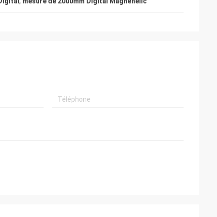
igital
,
mesure de 2000mm Digital Magnehelic