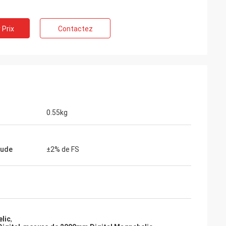
 Prix
Contactez
0.55kg
tude
±2% de FS
elic
,