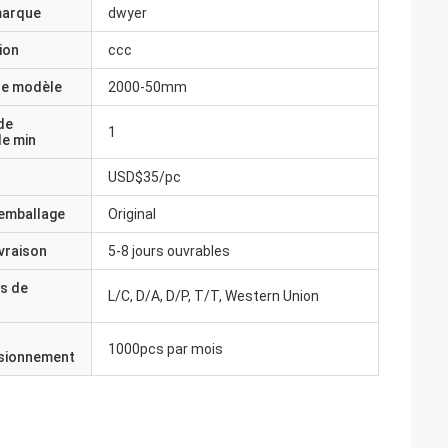
marque
dwyer
ion
ccc
e modèle
2000-50mm
de
1
e min
USD$35/pc
'emballage
Original
ivraison
5-8 jours ouvrables
s de
L/C, D/A, D/P, T/T, Western Union
1000pcs par mois
isionnement