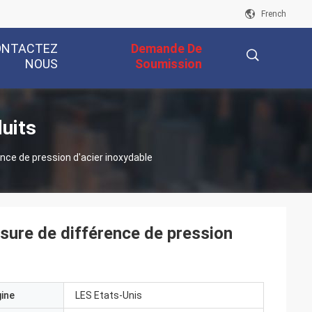
French
ONTACTEZ
Demande De
NOUS
Soumission
描
uits
ce de pression d'acier inoxydable
述
ure de différence de pression
gine
LES Etats-Unis