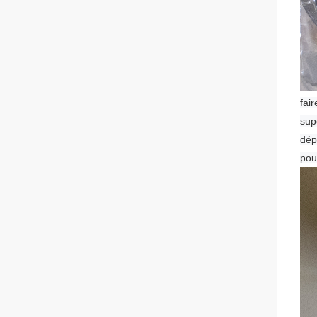
fai
sup
dép
pou