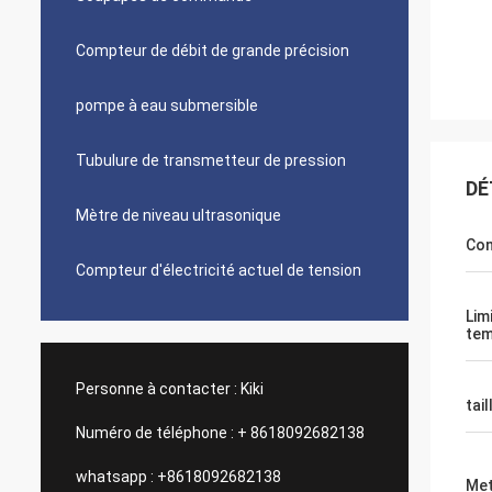
Compteur de débit de grande précision
pompe à eau submersible
Tubulure de transmetteur de pression
DÉ
Mètre de niveau ultrasonique
Con
Compteur d'électricité actuel de tension
Lim
tem
Personne à contacter :
Kiki
tail
Numéro de téléphone :
+ 8618092682138
whatsapp :
+8618092682138
Met