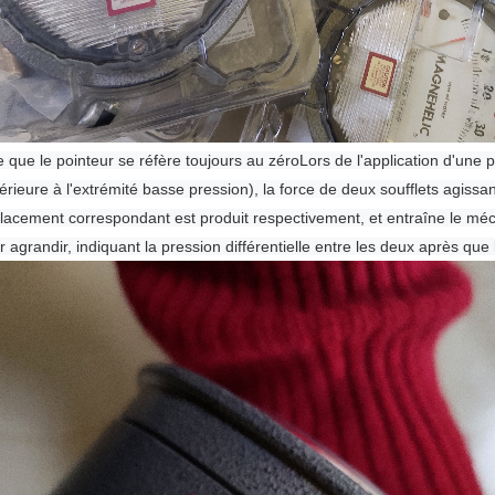
re que le pointeur se réfère toujours au zéro
Lors de l'application d'une 
érieure à l'extrémité basse pression), la force de deux soufflets agissan
lacement correspondant est produit respectivement, et entraîne le mé
r agrandir, indiquant la pression différentielle entre les deux après que 