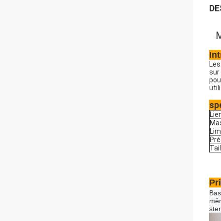
DE
M
In
Les
sur
pou
uti
sp
Lie
Ma
Lim
Pré
Tail
Pr
Bas
mêm
ste