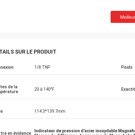
Meilleur
TAILS SUR LE PRODUIT
nexion
1/8 TNP
Poids
ites de la
20 à 140°F
Exacti
pérature
le
114.3*139.7mm
Indicateur de pression d'acier inoxydable Magneh
tre en évidence