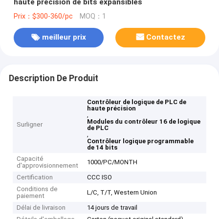
haute précision de bits expansibles
Prix：$300-360/pc
MOQ：1
meilleur prix
Contactez
Description De Produit
Contrôleur de logique de PLC de
haute précision
,
Modules du contrôleur 16 de logique
Surligner
de PLC
,
Contrôleur logique programmable
de 14 bits
Capacité
1000/PC/MONTH
d'approvisionnement
Certification
CCC ISO
Conditions de
L/C, T/T, Western Union
paiement
Délai de livraison
14 jours de travail