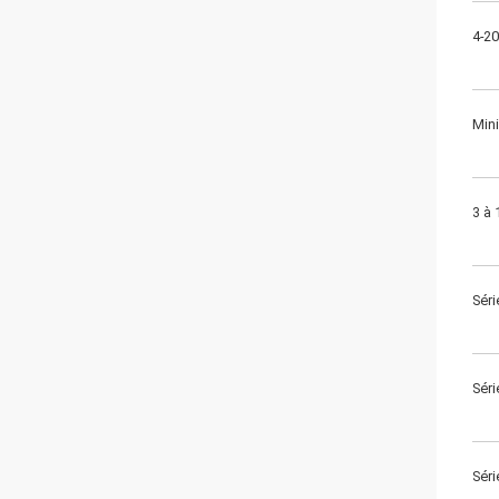
4-2
Mini
3 à 
Séri
Séri
Séri