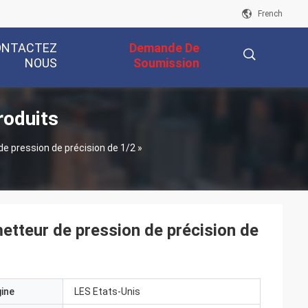
French
ONTACTEZ
Demande De
NOUS
Soumission
roduits
描
e pression de précision de 1/2 »
述
tteur de pression de précision de
gine
LES Etats-Unis