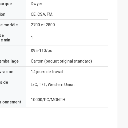
marque
Dwyer
ion
CE, CSA, FM.
e modèle
2700 et 2800
de
1
e min
$95-110/pc
'emballage
Carton (paquet original standard)
ivraison
14 jours de travail
s de
L/C, T/T, Western Union
10000/PC/MONTH
isionnement