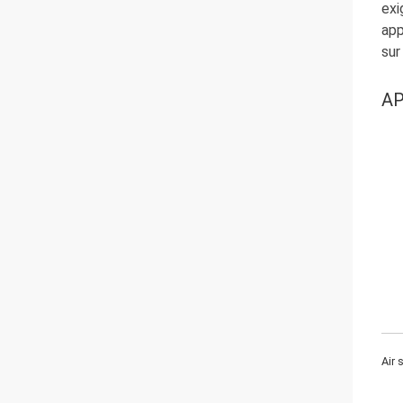
exi
app
sur
AP
Air 