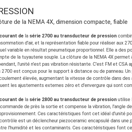
RESSION
ôture de la NEMA 4X, dimension compacte, fiable
courant de
la
série 2700 au transducteur de pression
combin
sommation d'air, et la représentation fiable pour réaliser aux 27
uel variable en résultat pneumatique proportionnel. Elle a des por
pte de la tuyauterie souple. La clôture de la NEMA 4X permet à l'
endant, l'unité n'est pas vibration résistante. C'est FM et CSA a
 2700 est conçus pour le support à distance ou de panneau. Un p
coulement élevée, augmentant la vitesse de contrôle dans des ap
luent les ajustements externes zéro et d'envergure qui sont c
courant de
la
série 2800 au transducteur de pression
utilise
 commande de près la sortie et compense la vibration, l'angle de
pprovisionnement. Ces caractéristiques font cet idéal d'unité 
contrôle est un déclencheur piezoceramic encapsulé dans une p
tre l'humidité et les contaminants. Ces caractéristiques font cet