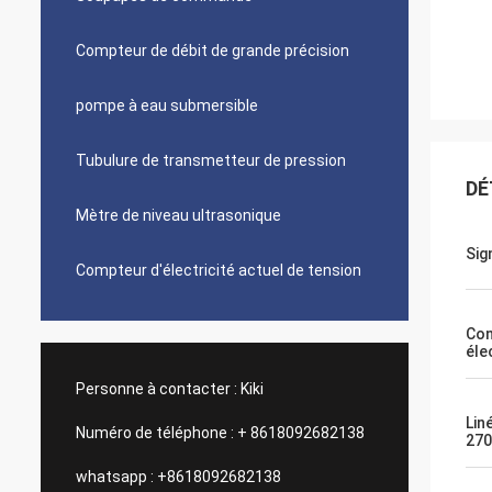
Compteur de débit de grande précision
pompe à eau submersible
Tubulure de transmetteur de pression
DÉ
Mètre de niveau ultrasonique
Sig
Compteur d'électricité actuel de tension
Con
éle
Personne à contacter :
Kiki
Lin
Numéro de téléphone :
+ 8618092682138
270
whatsapp :
+8618092682138