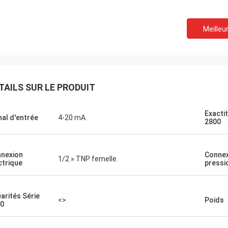
Meilleur
TAILS SUR LE PRODUIT
Exacti
nal d'entrée
4-20 mA.
2800
nexion
Connex
1/2 » TNP femelle.
ctrique
pressi
éarités Série
<>
Poids
0