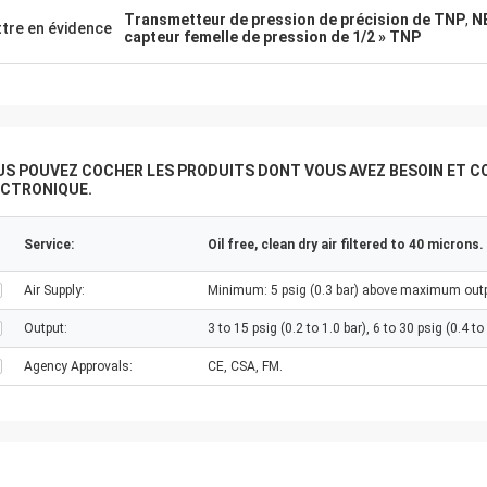
Transmetteur de pression de précision de TNP
,
N
tre en évidence
capteur femelle de pression de 1/2 » TNP
US POUVEZ COCHER LES PRODUITS DONT VOUS AVEZ BESOIN ET C
ECTRONIQUE.
Service:
Oil free, clean dry air filtered to 40 microns.
Air Supply:
Minimum: 5 psig (0.3 bar) above maximum outp
Output:
3 to 15 psig (0.2 to 1.0 bar), 6 to 30 psig (0.4 to 
Agency Approvals:
CE, CSA, FM.