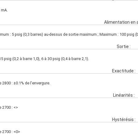
0 mA.
Alimentation en ai
mum : 5 psig (0,3 barres) au-dessus de sortie maximum ; Maximum : 100 psig (b
Sortie :
15 psig (0,2 à barre 1,0), 6 à 30 psig (0,4 à barre 2,1).
Exactitude :
e 2800 : ±0.1% de l'envergure.
Linéarités :
e 2700 : <>
Hystérésis :
e 2700 : <0>