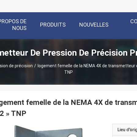
PROPOS DE
C
PRODUITS
NOUVELLES
NOUS
etteur De Pression De Précision P
ion de précision
/
logement femelle de la NEMA 4X de transmetteur d
TNP
gement femelle de la NEMA 4X de transme
/2 » TNP
Lieu d'ori