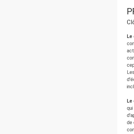
P
Cl
Le 
con
act
com
cep
Les
d'é
inc
Le 
qui
d'a
de 
con