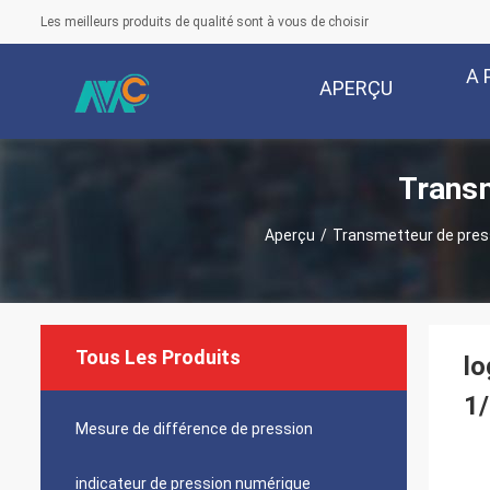
Les meilleurs produits de qualité sont à vous de choisir
A 
APERÇU
Transm
Aperçu
/
Transmetteur de press
Tous Les Produits
lo
1
Mesure de différence de pression
indicateur de pression numérique