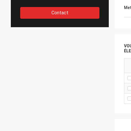
Met
Contact
VO
ÉL