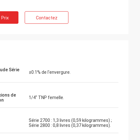
 Prix
Contactez
tude Série
±0.1% de l'envergure.
ions de
1/4" TNP femelle.
on
Série 2700 : 1,3 livres (0,59 kilogrammes) ;
Série 2800 : 0,8 livres (0,37 kilogrammes).