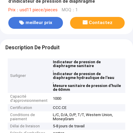
d'indicateur de pression de diaphragme
Prix：usd11 piece/pieces
MOQ：1
meilleur prix
Contactez
Description De Produit
Indicateur de pression de
diaphragme sanitaire
,
Indicateur de pression de
Surligner
diaphragme hydraulique de l'eau
,
Mesure sanitaire de pression d'huile
de 60mm
Capacité
1000
d'approvisionnement
Certification
CCC.CE
Conditions de
L/C, D/A, D/P, T/T, Western Union,
paiement
MoneyGram
Délai de livraison
5-8 jours de travail