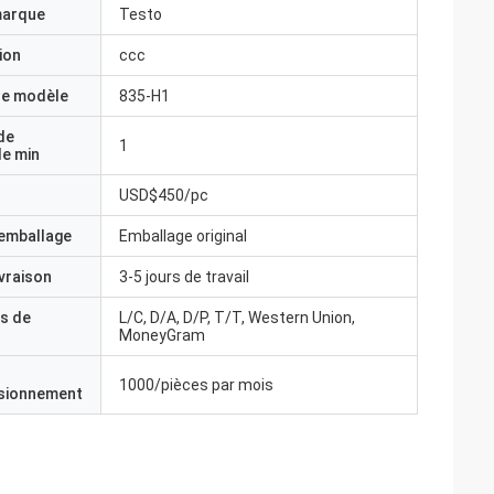
marque
Testo
ion
ccc
e modèle
835-H1
de
1
e min
USD$450/pc
'emballage
Emballage original
ivraison
3-5 jours de travail
s de
L/C, D/A, D/P, T/T, Western Union,
MoneyGram
1000/pièces par mois
isionnement