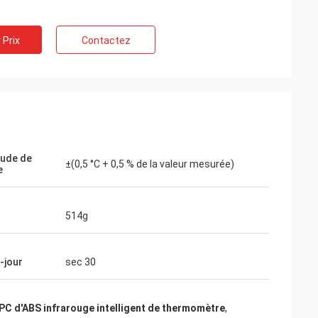
 Prix
Contactez
tude de
±(0,5 °C + 0,5 % de la valeur mesurée)
e
514g
-jour
sec 30
PC d'ABS infrarouge intelligent de thermomètre
,