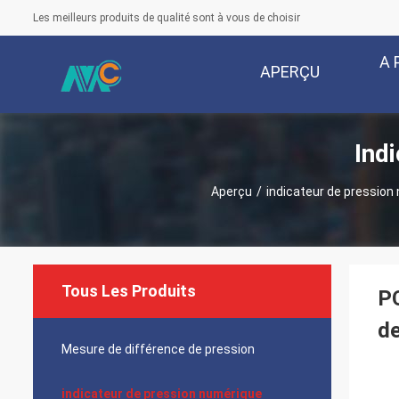
Les meilleurs produits de qualité sont à vous de choisir
A 
APERÇU
Ind
Aperçu
/
indicateur de pression
Tous Les Produits
PC
de
Mesure de différence de pression
indicateur de pression numérique