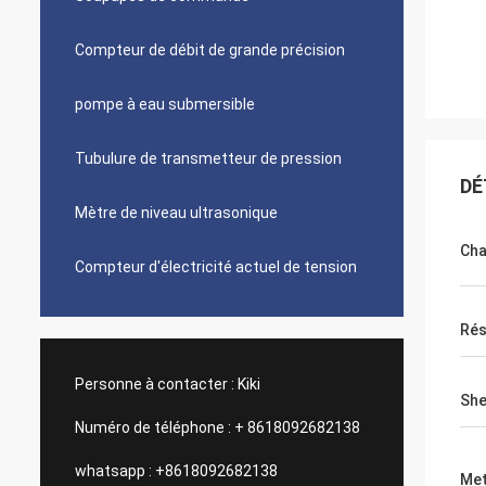
Compteur de débit de grande précision
pompe à eau submersible
Tubulure de transmetteur de pression
DÉ
Mètre de niveau ultrasonique
Cha
Compteur d'électricité actuel de tension
Rés
Personne à contacter :
Kiki
She
Numéro de téléphone :
+ 8618092682138
whatsapp :
+8618092682138
Met