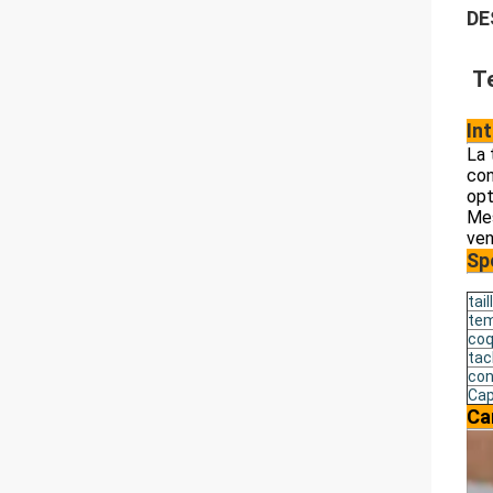
DE
Te
In
La 
con
opt
Mes
ven
Sp
tail
tem
coq
tac
con
Cap
Ca