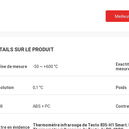
Meilleur
TAILS SUR LE PRODUIT
Exacti
îne de mesure
-50 ~ +600 °C
mesur
olution
0,1 °C
Poids
ll
ABS + PC
Contre
Thermomètre infrarouge de Testo 835-H1 Smart
,
tre en évidence