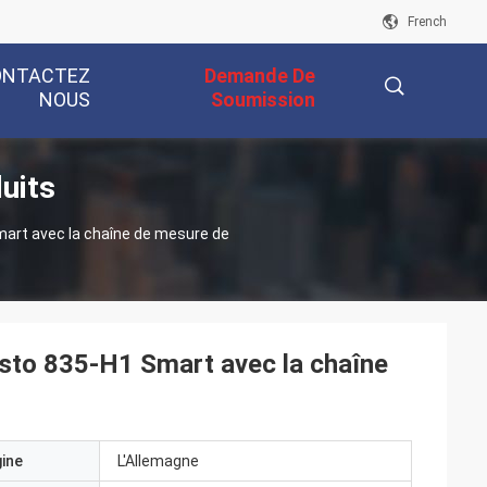
French
ONTACTEZ
Demande De
NOUS
Soumission
uits
描
art avec la chaîne de mesure de
述
sto 835-H1 Smart avec la chaîne
gine
L'Allemagne