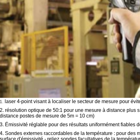
laser 4-point visant à localiser le secteur de mesure pour évi
1.
2. résolution optique de 50:1 pour une mesure à distance plus 
distance postes de mesure de 5m = 10 cm)
3. Émissivité réglable pour des résultats uniformément fiables 
4. Sondes externes raccordables de la température : pour des 
surface d'émissivité - reliez sondes facultatives de la températu