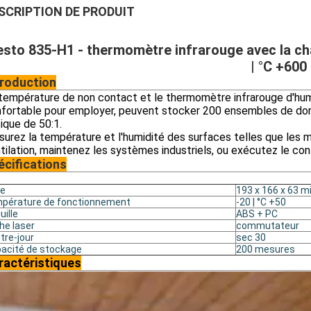
SCRIPTION DE PRODUIT
sto 835-H1 - thermomètre infrarouge avec la ch
| °C +600
troduction
température de non contact et le thermomètre infrarouge d'humidi
fortable pour employer, peuvent stocker 200 ensembles de donn
ique de 50:1.
urez la température et l'humidité des surfaces telles que les m
tilation, maintenez les systèmes industriels, ou exécutez le cont
écifications
le
193 x 166 x 63 m
pérature de fonctionnement
-20 | °C +50
uille
ABS + PC
he laser
commutateur
tre-jour
sec 30
acité de stockage
200 mesures
ractéristiques