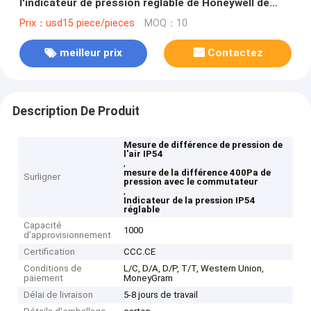
l'indicateur de pression réglable de Honeywell de
commutateur 40-400Pa
Prix：usd15 piece/pieces
MOQ：10
meilleur prix
Contactez
Description De Produit
Mesure de différence de pression de
l'air IP54
,
mesure de la différence 400Pa de
Surligner
pression avec le commutateur
,
Indicateur de la pression IP54
réglable
Capacité
1000
d'approvisionnement
Certification
CCC.CE
Conditions de
L/C, D/A, D/P, T/T, Western Union,
paiement
MoneyGram
Délai de livraison
5-8 jours de travail