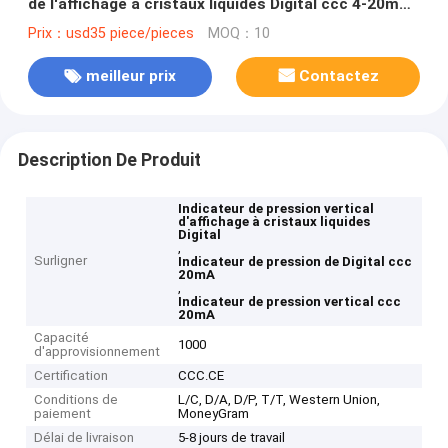
de l'affichage à cristaux liquides Digital ccc 4-20mA
DM-2000
Prix：usd35 piece/pieces
MOQ：10
meilleur prix
Contactez
Description De Produit
Indicateur de pression vertical
d'affichage à cristaux liquides
Digital
,
Surligner
Indicateur de pression de Digital ccc
20mA
,
Indicateur de pression vertical ccc
20mA
Capacité
1000
d'approvisionnement
Certification
CCC.CE
Conditions de
L/C, D/A, D/P, T/T, Western Union,
paiement
MoneyGram
Délai de livraison
5-8 jours de travail